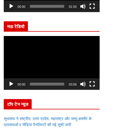
l
00:00
01:50
a
y
मऊ रेडियो
e
r
V
i
d
e
o
P
l
00:00
03:56
a
y
टॉप टेन न्यूज
e
r
सुभासपा ने राष्ट्रीय, उत्तर प्रदेश, महाराष्ट्र और जम्मू-कश्मीर के
प्रवक्ताओं व मीडिया पैनलिस्टों की नई सूची जारी