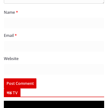
Name
*
Email
*
Website
मऊ TV
V