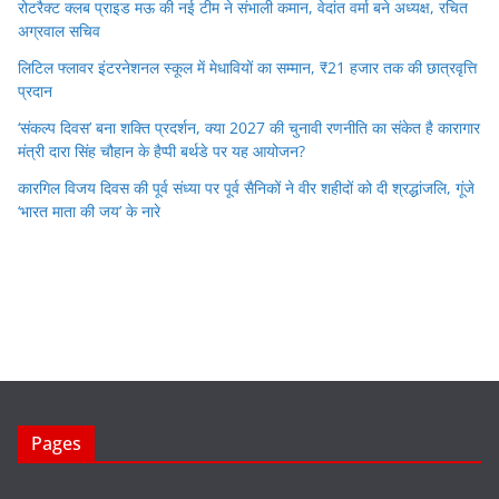
रोटरैक्ट क्लब प्राइड मऊ की नई टीम ने संभाली कमान, वेदांत वर्मा बने अध्यक्ष, रचित
अग्रवाल सचिव
लिटिल फ्लावर इंटरनेशनल स्कूल में मेधावियों का सम्मान, ₹21 हजार तक की छात्रवृत्ति
प्रदान
‘संकल्प दिवस’ बना शक्ति प्रदर्शन, क्या 2027 की चुनावी रणनीति का संकेत है कारागार
मंत्री दारा सिंह चौहान के हैप्पी बर्थडे पर यह आयोजन?
कारगिल विजय दिवस की पूर्व संध्या पर पूर्व सैनिकों ने वीर शहीदों को दी श्रद्धांजलि, गूंजे
‘भारत माता की जय’ के नारे
Pages