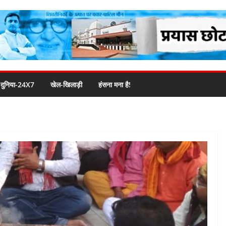
दुनिया-24X7
खेल-खिलाड़ी
हंसना मना है!