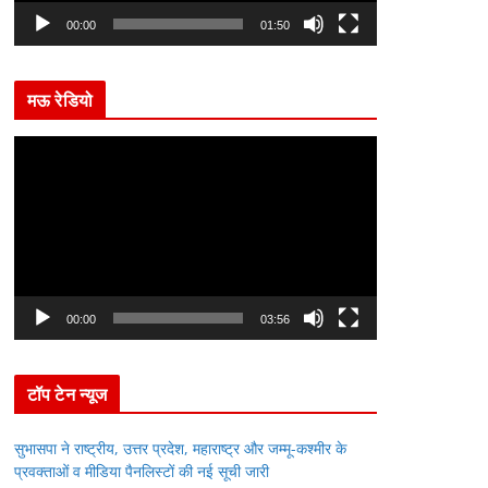
l
00:00
01:50
a
y
मऊ रेडियो
e
r
V
i
d
e
o
P
l
00:00
03:56
a
y
टॉप टेन न्यूज
e
r
सुभासपा ने राष्ट्रीय, उत्तर प्रदेश, महाराष्ट्र और जम्मू-कश्मीर के
प्रवक्ताओं व मीडिया पैनलिस्टों की नई सूची जारी