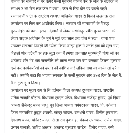
बीजेपी की सरकार ने मेरे ऊपर फर्जी मुकदमा कायम कर के जेल के सलाखों में
लगभग 398 दिन तक जेल में रखा। जेल से रिहा होने पर सबसे पहले
समाजवादी पार्टी के राष्ट्रीय अध्यक्ष अखिलेश यादव से मिलने लखनऊ सपा
कार्यालय पर मिल कर आशीर्वाद लिया। सरकार की तानाशाही के विरुद्ध
मुख्यमंत्री को काला झण्डा दिखाने से लेकर लखीमपुर खीरी दुखद घटना को
लेकर सड़क आंदोलन के जुर्म मे मुझे एक साल तक जेल में रखा। ताना शाह
सरकार लगातार पिछड़ों की उपेक्षा किया,छात्र वृत्ति में उनके हक को लूटा गया,
पिछड़ों और दलितों का हक़ लूटा गया मैं हमेशा तानाशाह मुख्य्मंत्री योगी जी का
अहंकार और भेद भाव राजनीति को तहस नहस कर देगा सरकार जितना मुकदमा
दर्ज कर कार्यकर्ताओं को डराने की कोशिश करे लेकिन सपा का कार्यकर्ता डरेगा
नहीं। उन्होंने कहा कि भाजपा सरकार के फर्जी मुकदमें और 398 दिन के जेल में,
मैं न टूटा हूं न डिगा।
कार्यालय पर मुख्य रूप से नि वर्तमान ज़िला अध्यक्ष दूधनाथ यादव, राष्ट्रीय
सचिव रामहरि चौहान, विधायक एचएन पटेल, विधायक राजेंद्र कुमार, पूर्व ज़िला
अध्यक्ष शैलेन्द्र यादव साधू, पूर्व ज़िला अध्यक्ष धर्मप्रकाश यादव, नि. वर्तमान
ज़िला महासचिव कुद्दूस अंसारी, महेंद्र चौहान, रामधनी यादव, विनीत कुशवाहा,
देवनाथ यादव, योगेंद्र यादव, सीता राम कुशवाहा, पंकज उपाध्याय, राजेश यादव,
तय्यब पालकी, आबिद अख़्तर, अखण्ड प्रकाश पाण्डेय, विनोद यादव, बन्ने