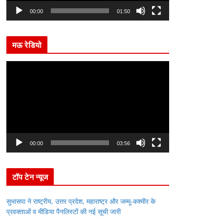
l
00:00
01:50
a
y
मऊ रेडियो
e
r
V
i
d
e
o
P
l
00:00
03:56
a
y
टॉप टेन न्यूज
e
r
सुभासपा ने राष्ट्रीय, उत्तर प्रदेश, महाराष्ट्र और जम्मू-कश्मीर के
प्रवक्ताओं व मीडिया पैनलिस्टों की नई सूची जारी