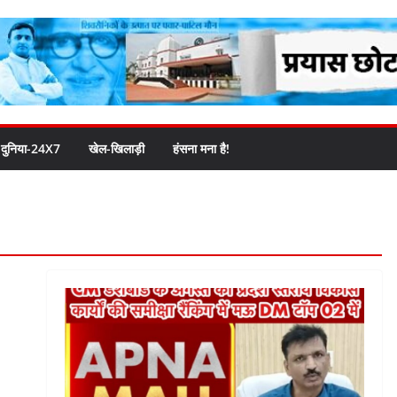
दुनिया-24X7
खेल-खिलाड़ी
हंसना मना है!