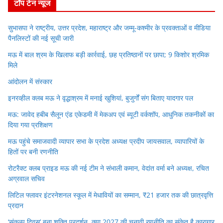
टॉप टेन न्यूज
सुभासपा ने राष्ट्रीय, उत्तर प्रदेश, महाराष्ट्र और जम्मू-कश्मीर के प्रवक्ताओं व मीडिया
पैनलिस्टों की नई सूची जारी
मऊ में बाल श्रम के खिलाफ बड़ी कार्रवाई, छह प्रतिष्ठानों पर छापा; 9 किशोर श्रमिक
मिले
आंदोलन में संस्कार
इनरव्हील क्लब मऊ ने वृद्धाश्रम में मनाई खुशियां, बुजुर्गों संग बिताए यादगार पल
मऊ: जावेद हबीब सैलून एंड एकेडमी में मेकअप एवं ब्यूटी वर्कशॉप, आधुनिक तकनीकों का
दिया गया प्रशिक्षण
मऊ पहुंचे समाजवादी व्यापार सभा के प्रदेश अध्यक्ष प्रदीप जायसवाल, व्यापारियों के
हितों पर बनी रणनीति
रोटरैक्ट क्लब प्राइड मऊ की नई टीम ने संभाली कमान, वेदांत वर्मा बने अध्यक्ष, रचित
अग्रवाल सचिव
लिटिल फ्लावर इंटरनेशनल स्कूल में मेधावियों का सम्मान, ₹21 हजार तक की छात्रवृत्ति
प्रदान
‘संकल्प दिवस’ बना शक्ति प्रदर्शन, क्या 2027 की चुनावी रणनीति का संकेत है कारागार