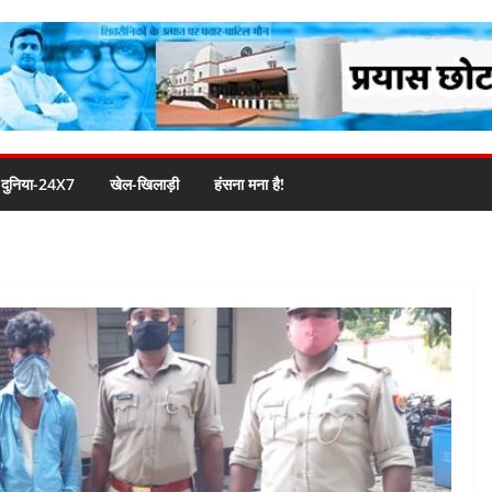
दुनिया-24X7
खेल-खिलाड़ी
हंसना मना है!