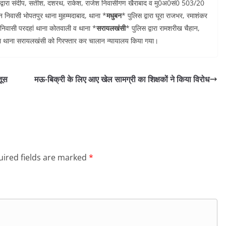
 द्वारा संदीप, सतीश, दशरथ, राकेश, राजेश निवासीगण खैराबाद व मु0अ0सं0 503/20
न निवासी भोपतपुर थाना मुहम्मदाबाद, थाना *
मधुबन
* पुलिस द्वारा घूरा राजभर, रमाशंकर
ू निवासी परदहां थाना कोतवाली व थाना *
सरायलखंसी
* पुलिस द्वारा रामशरीख चैहान,
या थाना सरायलखंसी को गिरफ्तार कर चालान न्यायालय किया गया।
तूस
मऊ-बिक्री के लिए आए खेल सामग्री का शिक्षकों ने किया विरोध
ired fields are marked
*