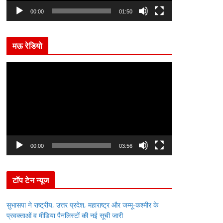
l
00:00
01:50
a
y
मऊ रेडियो
e
r
V
i
d
e
o
P
l
00:00
03:56
a
y
टॉप टेन न्यूज
e
r
सुभासपा ने राष्ट्रीय, उत्तर प्रदेश, महाराष्ट्र और जम्मू-कश्मीर के
प्रवक्ताओं व मीडिया पैनलिस्टों की नई सूची जारी