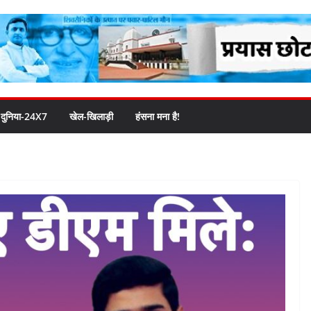
दुनिया-24X7
खेल-खिलाड़ी
हंसना मना है!