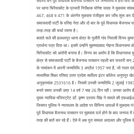
सदस्य बने पूर्व विधायक बैजनाथ पासवान पर जन्मतिथि में हेरा-फेर
पर थाना चिरैयाकोट के प्रभारी निरीक्षक योगेश यादव ने मुकदमा 
467, 468 व 471 के अंतर्गत मुकदमा पंजीकृत कर जाँच शुरू कर द
समाजवादी पार्टी के वरिष्ठ नेता और दो बार के पूर्व विधायक बैजनाथ प
तरह-तरह की चर्चा व्याप्त है।
बताते चले की हलधरपुर थाना क्षेत्र के गुलौरी गांव निवासी विनय कु
प्रार्थना पत्र दिया था। इसमें उन्होंने मुहम्मदाबाद गोहना विधानसभा 
चिरैयाकोट को आरोपी बनाया है। विनय का आरोप है कि विधानसभा म
क्षेत्र से समाजवादी पार्टी के बैजनाथ पासवान पहली बार फरवरी सन् 
के नामांकन में अपनी जन्मतिथि 3 अप्रैल 1957 भरा है, जो गलत एव
माध्यमिक शिक्षा परिषद उत्तर प्रदेश सर्वोदय इंटर कॉलेज अनूपपुर 
अनुक्रमांक 2531616 है। जिसमें उनकी जन्मतिथि 2 जुलाई 1987 अ
बनते समय उनकी उम्र 14 वर्ष 7 माह 26 दिन रही। उनका आरोप है क
मुख्य न्यायिक मजिस्ट्रेट डाँ. कृष्ण प्रताप सिंह ने मामले की एफआ
जिसपर पुलिस ने न्यायालय के आदेश पर विभिन्न धाराओं में मुकदमा प
पूर्व विधायक बैजनाथ पासवान पर मुक़दमा दर्ज होने के बाद जनपद में
तरह की बातें कर रहे हैं। ऐसे में अब पूरा मामला अदालत और पुलिस 