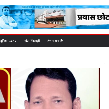
दुनिया-24X7
खेल-खिलाड़ी
हंसना मना है!