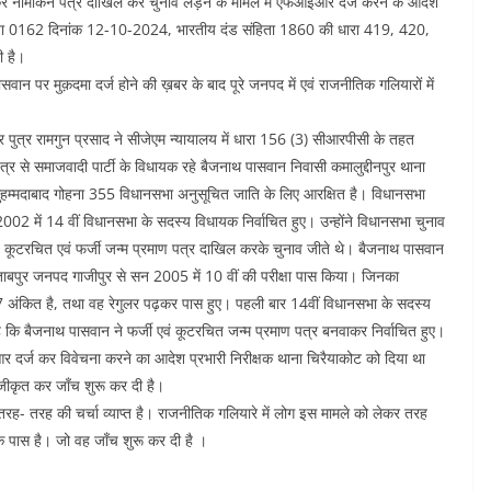
ी कर नामांकन पत्र दाखिल कर चुनाव लड़ने के मामले में एफआईआर दर्ज करने के आदेश
संख्या 0162 दिनांक 12-10-2024, भारतीय दंड संहिता 1860 की धारा 419, 420,
ी है।
ासवान पर मुक़दमा दर्ज होने की ख़बर के बाद पूरे जनपद में एवं राजनीतिक गलियारों में
मार पुत्र रामगुन प्रसाद ने सीजेएम न्यायालय में धारा 156 (3) सीआरपीसी के तहत
क्षेत्र से समाजवादी पार्टी के विधायक रहे बैजनाथ पासवान निवासी कमालुद्दीनपुर थाना
ुहम्मदाबाद गोहना 355 विधानसभा अनुसूचित जाति के लिए आरक्षित है। विधानसभा
2002 में 14 वीं विधानसभा के सदस्य विधायक निर्वाचित हुए। उन्होंने विधानसभा चुनाव
ं कूटरचित एवं फर्जी जन्म प्रमाण पत्र दाखिल करके चुनाव जीते थे। बैजनाथ पासवान
खेताबपुर जनपद गाजीपुर से सन 2005 में 10 वीं की परीक्षा पास किया। जिनका
ंकित है, तथा वह रेगुलर पढ़कर पास हुए। पहली बार 14वीं विधानसभा के सदस्य
ि बैजनाथ पासवान ने फर्जी एवं कूटरचित जन्म प्रमाण पत्र बनवाकर निर्वाचित हुए।
ईआर दर्ज कर विवेचना करने का आदेश प्रभारी निरीक्षक थाना चिरैयाकोट को दिया था
ंजीकृत कर जाँच शुरू कर दी है।
 तरह- तरह की चर्चा व्याप्त है। राजनीतिक गलियारे में लोग इस मामले को लेकर तरह
के पास है। जो वह जाँच शुरू कर दी है ।