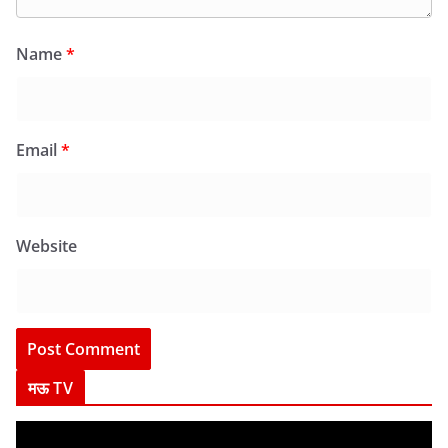
Name
*
Email
*
Website
मऊ TV
V