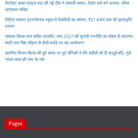
रोटरैक्ट क्लब प्राइड मऊ की नई टीम ने संभाली कमान, वेदांत वर्मा बने अध्यक्ष, रचित
अग्रवाल सचिव
लिटिल फ्लावर इंटरनेशनल स्कूल में मेधावियों का सम्मान, ₹21 हजार तक की छात्रवृत्ति
प्रदान
‘संकल्प दिवस’ बना शक्ति प्रदर्शन, क्या 2027 की चुनावी रणनीति का संकेत है कारागार
मंत्री दारा सिंह चौहान के हैप्पी बर्थडे पर यह आयोजन?
कारगिल विजय दिवस की पूर्व संध्या पर पूर्व सैनिकों ने वीर शहीदों को दी श्रद्धांजलि, गूंजे
‘भारत माता की जय’ के नारे
Pages