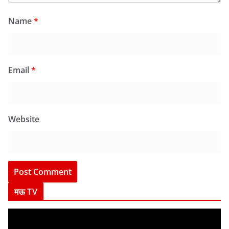
Name
*
Email
*
Website
मऊ TV
V
i