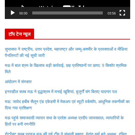
a
y
00:00
03:56
e
r
टॉप टेन न्यूज
सुभासपा ने राष्ट्रीय, उत्तर प्रदेश, महाराष्ट्र और जम्मू-कश्मीर के प्रवक्ताओं व मीडिया
पैनलिस्टों की नई सूची जारी
मऊ में बाल श्रम के खिलाफ बड़ी कार्रवाई, छह प्रतिष्ठानों पर छापा; 9 किशोर श्रमिक
मिले
आंदोलन में संस्कार
इनरव्हील क्लब मऊ ने वृद्धाश्रम में मनाई खुशियां, बुजुर्गों संग बिताए यादगार पल
मऊ: जावेद हबीब सैलून एंड एकेडमी में मेकअप एवं ब्यूटी वर्कशॉप, आधुनिक तकनीकों का
दिया गया प्रशिक्षण
मऊ पहुंचे समाजवादी व्यापार सभा के प्रदेश अध्यक्ष प्रदीप जायसवाल, व्यापारियों के
हितों पर बनी रणनीति
रोटरैक्ट क्लब प्राइड मऊ की नई टीम ने संभाली कमान, वेदांत वर्मा बने अध्यक्ष, रचित