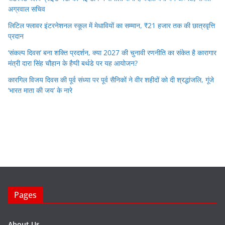
अग्रवाल सचिव
लिटिल फ्लावर इंटरनेशनल स्कूल में मेधावियों का सम्मान, ₹21 हजार तक की छात्रवृत्ति
प्रदान
‘संकल्प दिवस’ बना शक्ति प्रदर्शन, क्या 2027 की चुनावी रणनीति का संकेत है कारागार
मंत्री दारा सिंह चौहान के हैप्पी बर्थडे पर यह आयोजन?
कारगिल विजय दिवस की पूर्व संध्या पर पूर्व सैनिकों ने वीर शहीदों को दी श्रद्धांजलि, गूंजे
‘भारत माता की जय’ के नारे
Pages
About Us