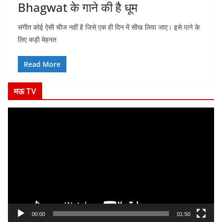
Bhagwat के गाने की है धूम
संगीत कोई ऐसी चीज नहीं है जिसे एक ही दिन में सीख लिया जाए। इसे पाने के
लिए कड़ी मेहनत
Read More
मऊ TV
V
i
d
e
o
P
l
a
y
00:00
01:50