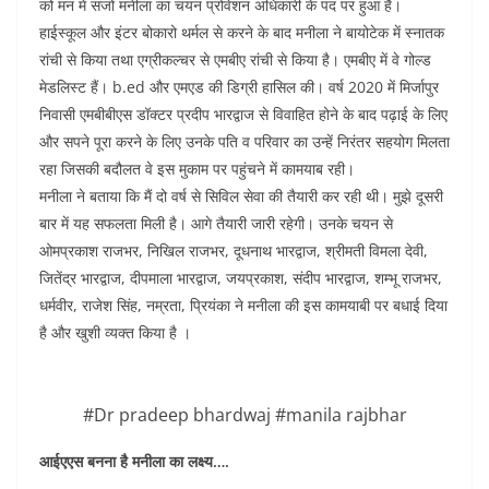
को मन में संजों मनीला का चयन प्रोवेशन अधिकारी के पद पर हुआ है।
हाईस्कूल और इंटर बोकारो थर्मल से करने के बाद मनीला ने बायोटेक में स्नातक
रांची से किया तथा एग्रीकल्चर से एमबीए रांची से किया है। एमबीए में वे गोल्ड
मेडलिस्ट हैं। b.ed और एमएड की डिग्री हासिल की। वर्ष 2020 में मिर्जापुर
निवासी एमबीबीएस डॉक्टर प्रदीप भारद्वाज से विवाहित होने के बाद पढ़ाई के लिए
और सपने पूरा करने के लिए उनके पति व परिवार का उन्हें निरंतर सहयोग मिलता
रहा जिसकी बदौलत वे इस मुकाम पर पहुंचने में कामयाब रही।
मनीला ने बताया कि मैं दो वर्ष से सिविल सेवा की तैयारी कर रही थी। मुझे दूसरी
बार में यह सफलता मिली है। आगे तैयारी जारी रहेगी। उनके चयन से
ओमप्रकाश राजभर, निखिल राजभर, दूधनाथ भारद्वाज, श्रीमती विमला देवी,
जितेंद्र भारद्वाज, दीपमाला भारद्वाज, जयप्रकाश, संदीप भारद्वाज, शम्भू राजभर,
धर्मवीर, राजेश सिंह, नम्रता, प्रियंका ने मनीला की इस कामयाबी पर बधाई दिया
है और खुशी व्यक्त किया है ‌।
#Dr pradeep bhardwaj #manila rajbhar
आईएएस बनना है मनीला का लक्ष्य….