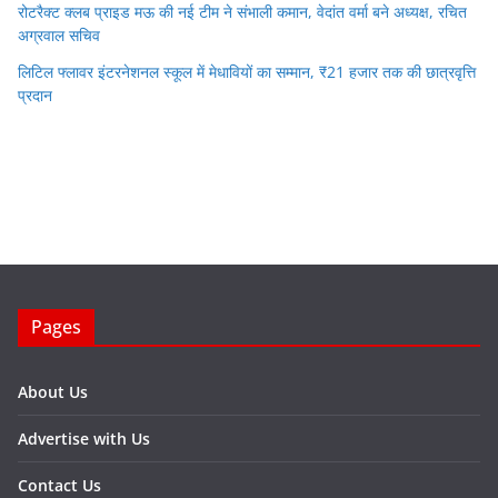
रोटरैक्ट क्लब प्राइड मऊ की नई टीम ने संभाली कमान, वेदांत वर्मा बने अध्यक्ष, रचित
अग्रवाल सचिव
लिटिल फ्लावर इंटरनेशनल स्कूल में मेधावियों का सम्मान, ₹21 हजार तक की छात्रवृत्ति
प्रदान
Pages
About Us
Advertise with Us
Contact Us