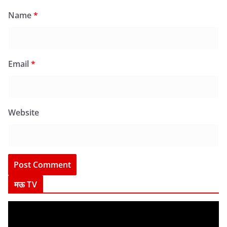
Name
*
Email
*
Website
मऊ TV
V
i