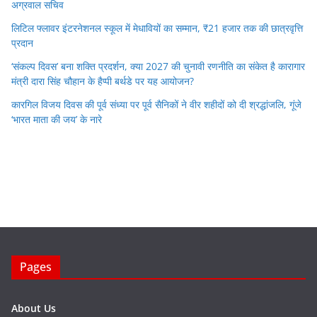
अग्रवाल सचिव
लिटिल फ्लावर इंटरनेशनल स्कूल में मेधावियों का सम्मान, ₹21 हजार तक की छात्रवृत्ति
प्रदान
‘संकल्प दिवस’ बना शक्ति प्रदर्शन, क्या 2027 की चुनावी रणनीति का संकेत है कारागार
मंत्री दारा सिंह चौहान के हैप्पी बर्थडे पर यह आयोजन?
कारगिल विजय दिवस की पूर्व संध्या पर पूर्व सैनिकों ने वीर शहीदों को दी श्रद्धांजलि, गूंजे
‘भारत माता की जय’ के नारे
Pages
About Us