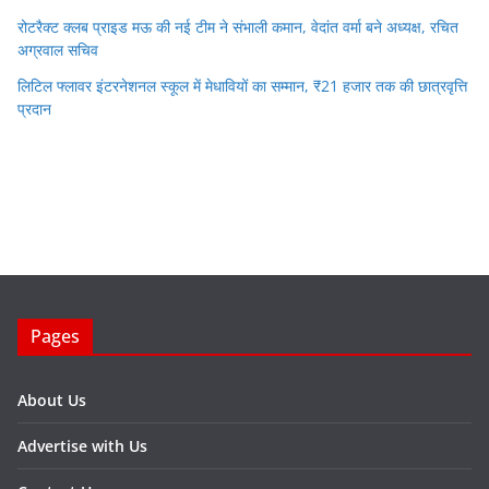
रोटरैक्ट क्लब प्राइड मऊ की नई टीम ने संभाली कमान, वेदांत वर्मा बने अध्यक्ष, रचित
अग्रवाल सचिव
लिटिल फ्लावर इंटरनेशनल स्कूल में मेधावियों का सम्मान, ₹21 हजार तक की छात्रवृत्ति
प्रदान
Pages
About Us
Advertise with Us