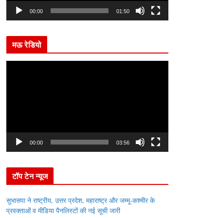
l
00:00
01:50
a
y
मऊ रेडियो
e
r
V
i
d
e
o
P
l
00:00
03:56
a
y
टॉप टेन न्यूज
e
r
सुभासपा ने राष्ट्रीय, उत्तर प्रदेश, महाराष्ट्र और जम्मू-कश्मीर के
प्रवक्ताओं व मीडिया पैनलिस्टों की नई सूची जारी