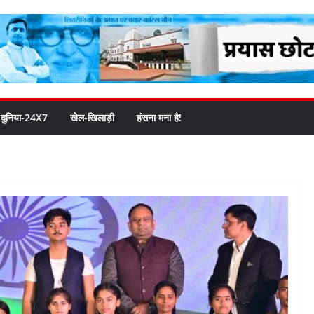
दुनिया-24X7
खेल-खिलाड़ी
हंसना मना है!