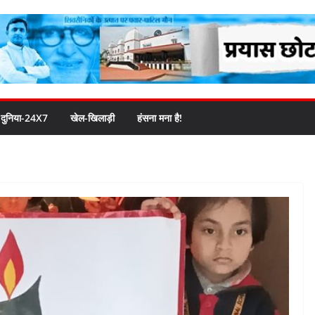
दुनिया-24X7
खेल-खिलाड़ी
हंसना मना है!