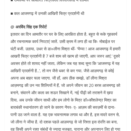
■ कल आजमगढ़ में उनकी आखिरी चित्र प्रदर्शनी थी
@ अरविंद सिंह एक रिपोर्ट
इतवार का दिन आमतौर पर घर के लिए आरक्षित होता है. बहुत से रूके गृहकार्य
और रचनात्मक कार्य निपटाएं जातें. उसी क्रम में लगा ही था कि- मोबाईल पर
घंटी बजी. उठाया, उधर से डा०लीना मिश्रा थीं- ‘भैय्या ! आज आजमगढ़ में हमारी
आखरी चित्र प्रदर्शनी है 7 बजे शाम को खत्म हो जाएगी, आप जरुर आएं.’ दूसरे
अवसर होते तो शायद नहीं जाता, लेकिन जब यह शब्द सुना कि ‘आजमगढ़ में यह
आखिरी प्रदर्शनी है..’, तो मन जैसे धक! से कर गया. जैसे आज़मगढ़ से कोई
अपना अब बाहर चला जाएगा. जी हाँ, आप ठीक समझे, डॉ लीना मिश्रा
आज़मगढ़ की उन नव शिल्पियों में हैं, जो अपने जीवन का 20 बरस आजमगढ़ को
बनाने, संवारने और कला का शऊर सिखाने में, नई पीढ़ी को तराशने में ख़पा
दिया, अब उनके जीवन साथी और हम लोगो के मित्र डॉ०कौशलेन्द्र मिश्र का
बाराबंकी स्थानांतरण हो जाने के कारण नैयर- ए- आज़म की सरज़मीं से दाना-
पानी उठ जाने वाला है. यह एक भावनात्मक लगाव था और है, इस मादरे वतन से,
जो लीना ने जीया है. दो दशक पहले आज़मगढ़ से जो रिश्ता इस दंपत्ति का बना,
वह किसी अपने रक्त संबंधों से ज्यादा मजबूत, याराना और अपनापन लिए हो गया