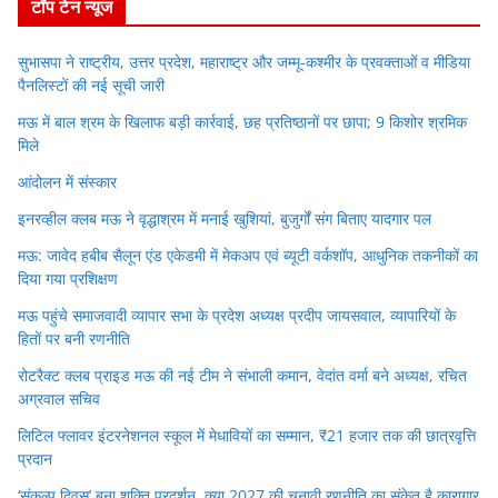
टॉप टेन न्यूज
सुभासपा ने राष्ट्रीय, उत्तर प्रदेश, महाराष्ट्र और जम्मू-कश्मीर के प्रवक्ताओं व मीडिया
पैनलिस्टों की नई सूची जारी
मऊ में बाल श्रम के खिलाफ बड़ी कार्रवाई, छह प्रतिष्ठानों पर छापा; 9 किशोर श्रमिक
मिले
आंदोलन में संस्कार
इनरव्हील क्लब मऊ ने वृद्धाश्रम में मनाई खुशियां, बुजुर्गों संग बिताए यादगार पल
मऊ: जावेद हबीब सैलून एंड एकेडमी में मेकअप एवं ब्यूटी वर्कशॉप, आधुनिक तकनीकों का
दिया गया प्रशिक्षण
मऊ पहुंचे समाजवादी व्यापार सभा के प्रदेश अध्यक्ष प्रदीप जायसवाल, व्यापारियों के
हितों पर बनी रणनीति
रोटरैक्ट क्लब प्राइड मऊ की नई टीम ने संभाली कमान, वेदांत वर्मा बने अध्यक्ष, रचित
अग्रवाल सचिव
लिटिल फ्लावर इंटरनेशनल स्कूल में मेधावियों का सम्मान, ₹21 हजार तक की छात्रवृत्ति
प्रदान
‘संकल्प दिवस’ बना शक्ति प्रदर्शन, क्या 2027 की चुनावी रणनीति का संकेत है कारागार