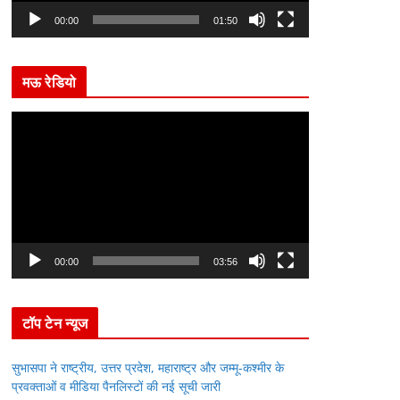
l
00:00
01:50
a
y
मऊ रेडियो
e
r
V
i
d
e
o
P
l
00:00
03:56
a
y
टॉप टेन न्यूज
e
r
सुभासपा ने राष्ट्रीय, उत्तर प्रदेश, महाराष्ट्र और जम्मू-कश्मीर के
प्रवक्ताओं व मीडिया पैनलिस्टों की नई सूची जारी