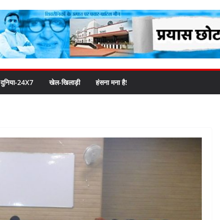
दुनिया-24X7
खेल-खिलाड़ी
हंसना मना है!