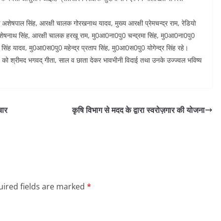
क्षक अशेषपाल सिंह, आरक्षी चालक गोरखनाथ यादव, मुख्य आरक्षी प्रेमचन्द्र राम, रेडियो
शेषनाथ सिंह, आरक्षी चालक हरखू राम, मु0आ0ना0पु0 चन्द्रमा सिंह, मु0आ0ना0पु0
िंह यादव, मु0आ0स0पु0 महेन्द्र प्रताप सिंह, मु0आ0स0पु0 योगेन्द्र सिंह रहे।
ीगण को श्रीमद भगवद् गीता, साल व छाता देकर भावभीनी विदाई तथा उनके उज्ज्वल भविष्य
चार
कृषि विभाग से मदद के द्वारा स्वरोज़गार की योजना
ired fields are marked
*