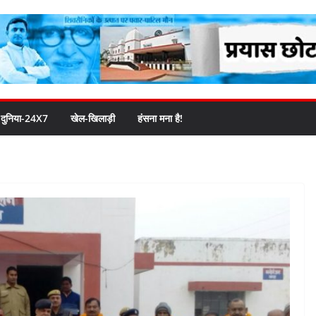
दुनिया-24X7
खेल-खिलाड़ी
हंसना मना है!