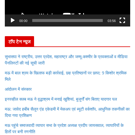
l
a
y
00:00
03:56
e
r
टॉप टेन न्यूज
सुभासपा ने राष्ट्रीय, उत्तर प्रदेश, महाराष्ट्र और जम्मू-कश्मीर के प्रवक्ताओं व मीडिया
पैनलिस्टों की नई सूची जारी
मऊ में बाल श्रम के खिलाफ बड़ी कार्रवाई, छह प्रतिष्ठानों पर छापा; 9 किशोर श्रमिक
मिले
आंदोलन में संस्कार
इनरव्हील क्लब मऊ ने वृद्धाश्रम में मनाई खुशियां, बुजुर्गों संग बिताए यादगार पल
मऊ: जावेद हबीब सैलून एंड एकेडमी में मेकअप एवं ब्यूटी वर्कशॉप, आधुनिक तकनीकों का
दिया गया प्रशिक्षण
मऊ पहुंचे समाजवादी व्यापार सभा के प्रदेश अध्यक्ष प्रदीप जायसवाल, व्यापारियों के
हितों पर बनी रणनीति