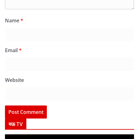
Name
*
Email
*
Website
मऊ TV
V