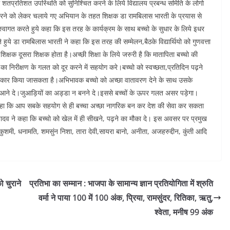
्चो की शतप्रतिशत उपस्थिति को सुनिश्चित करने के लिये विद्यालय प्रबन्ध समिति के लोगो
े को लेकर चलाये गए अभियान के तहत शिक्षक डा रामबिलास भारती के प्रयास से
वागत करते हुये कहा कि इस तरह के कार्यक्रम के साथ बच्चो के सुधार के लिये इधर
 हुये डा रामबिलास भारती ने कहा कि इस तरह की सम्मेलन,बैठके विद्यार्थियो को गुणवत्ता
िक्षक दूसरा शिक्षक होता है।अच्छी शिक्षा के लिये जरुरी है कि मातापिता बच्चो की
निरीक्षण के गलत को दूर करने में सहयोग करे।बच्चो को स्वच्छता,प्रतिदिन पढ़ने
 साकार किया जासकता है।अभिभावक बच्चो को अच्छा वातावरण देने के साथ उसके
ो न आने दे।जुआड़ियों का अड्डा न बनने दे।इससे बच्चों के ऊपर गलत असर पड़ेगा।
ये कहा कि आप सबके सहयोग से ही बच्चा अच्छा नागरिक बन कर देश की सेवा कर सकता
यादव ने कहा कि बच्चो को खेल में ही सीखने, पढ़ने का मौका दे। इस अवसर पर प्रमुख
ुशमी, धनामति, शमसुंन निशा, तारा देवी,सायरा बानो, अनीता, अजहरुद्दीन, कुंती आदि
 चुराने
प्रतिभा का सम्मान : भाजपा के सामान्य ज्ञान प्रतियोगिता में श्रुति
वर्मा ने पाया 100 में 100 अंक, प्रिया, रामसुंदर, रितिका, ऋतु,
श्वेता, मनीष 99 अंक