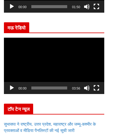
l
00:00
01:50
a
y
मऊ रेडियो
e
r
V
i
d
e
o
P
l
00:00
03:56
a
y
टॉप टेन न्यूज
e
r
सुभासपा ने राष्ट्रीय, उत्तर प्रदेश, महाराष्ट्र और जम्मू-कश्मीर के
प्रवक्ताओं व मीडिया पैनलिस्टों की नई सूची जारी