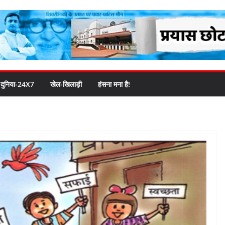
दुनिया-24X7
खेल-खिलाड़ी
हंसना मना है!