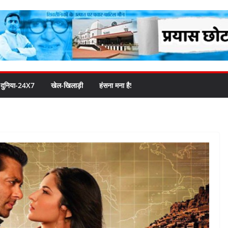
दुनिया-24X7
खेल-खिलाड़ी
हंसना मना है!