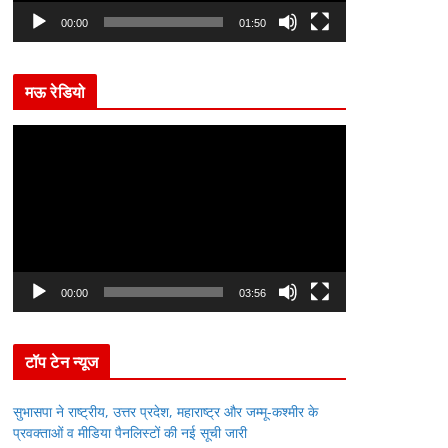
l
00:00
01:50
a
y
मऊ रेडियो
e
r
V
i
d
e
o
P
l
00:00
03:56
a
y
टॉप टेन न्यूज
e
r
सुभासपा ने राष्ट्रीय, उत्तर प्रदेश, महाराष्ट्र और जम्मू-कश्मीर के
प्रवक्ताओं व मीडिया पैनलिस्टों की नई सूची जारी