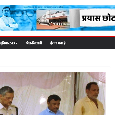
दुनिया-24X7
खेल-खिलाड़ी
हंसना मना है!