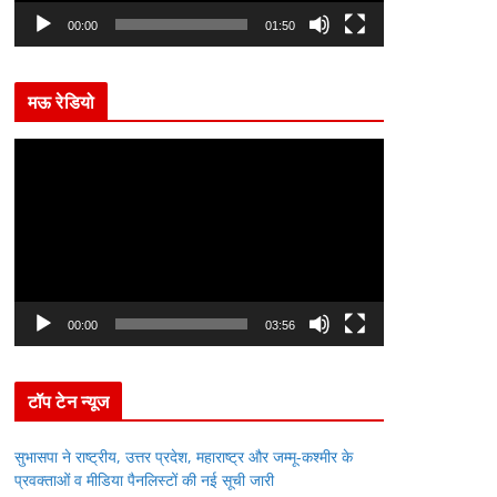
l
00:00
01:50
a
y
मऊ रेडियो
e
r
V
i
d
e
o
P
l
00:00
03:56
a
y
टॉप टेन न्यूज
e
r
सुभासपा ने राष्ट्रीय, उत्तर प्रदेश, महाराष्ट्र और जम्मू-कश्मीर के
प्रवक्ताओं व मीडिया पैनलिस्टों की नई सूची जारी