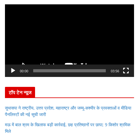
V
i
d
e
o
P
l
a
y
00:00
03:56
e
r
टॉप टेन न्यूज
सुभासपा ने राष्ट्रीय, उत्तर प्रदेश, महाराष्ट्र और जम्मू-कश्मीर के प्रवक्ताओं व मीडिया
पैनलिस्टों की नई सूची जारी
मऊ में बाल श्रम के खिलाफ बड़ी कार्रवाई, छह प्रतिष्ठानों पर छापा; 9 किशोर श्रमिक
मिले