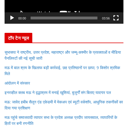
l
a
y
00:00
03:56
e
r
टॉप टेन न्यूज
सुभासपा ने राष्ट्रीय, उत्तर प्रदेश, महाराष्ट्र और जम्मू-कश्मीर के प्रवक्ताओं व मीडिया
पैनलिस्टों की नई सूची जारी
मऊ में बाल श्रम के खिलाफ बड़ी कार्रवाई, छह प्रतिष्ठानों पर छापा; 9 किशोर श्रमिक
मिले
आंदोलन में संस्कार
इनरव्हील क्लब मऊ ने वृद्धाश्रम में मनाई खुशियां, बुजुर्गों संग बिताए यादगार पल
मऊ: जावेद हबीब सैलून एंड एकेडमी में मेकअप एवं ब्यूटी वर्कशॉप, आधुनिक तकनीकों का
दिया गया प्रशिक्षण
मऊ पहुंचे समाजवादी व्यापार सभा के प्रदेश अध्यक्ष प्रदीप जायसवाल, व्यापारियों के
हितों पर बनी रणनीति