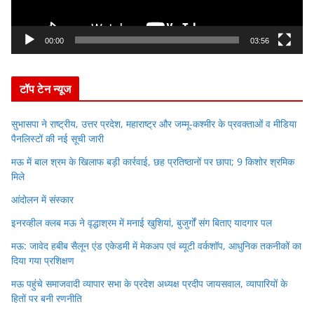
l
a
y
00:00
03:56
e
r
टॉप टेन न्यूज
सुभासपा ने राष्ट्रीय, उत्तर प्रदेश, महाराष्ट्र और जम्मू-कश्मीर के प्रवक्ताओं व मीडिया
पैनलिस्टों की नई सूची जारी
मऊ में बाल श्रम के खिलाफ बड़ी कार्रवाई, छह प्रतिष्ठानों पर छापा; 9 किशोर श्रमिक
मिले
आंदोलन में संस्कार
इनरव्हील क्लब मऊ ने वृद्धाश्रम में मनाई खुशियां, बुजुर्गों संग बिताए यादगार पल
मऊ: जावेद हबीब सैलून एंड एकेडमी में मेकअप एवं ब्यूटी वर्कशॉप, आधुनिक तकनीकों का
दिया गया प्रशिक्षण
मऊ पहुंचे समाजवादी व्यापार सभा के प्रदेश अध्यक्ष प्रदीप जायसवाल, व्यापारियों के
हितों पर बनी रणनीति