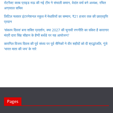
रोटरैक्ट क्लब प्राइड मऊ की नई टीम ने संभाली कमान, वेदांत वर्मा बने अध्यक्ष, रचित
अग्रवाल सचिव
लिटिल फ्लावर इंटरनेशनल स्कूल में मेधावियों का सम्मान, ₹21 हजार तक की छात्रवृत्ति
प्रदान
‘संकल्प दिवस’ बना शक्ति प्रदर्शन, क्या 2027 की चुनावी रणनीति का संकेत है कारागार
मंत्री दारा सिंह चौहान के हैप्पी बर्थडे पर यह आयोजन?
कारगिल विजय दिवस की पूर्व संध्या पर पूर्व सैनिकों ने वीर शहीदों को दी श्रद्धांजलि, गूंजे
‘भारत माता की जय’ के नारे
Pages