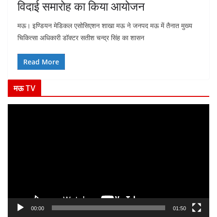
विदाई समारोह का किया आयोजन
मऊ। इण्डियन मेडिकल एसोसिएशन शाखा मऊ ने जनपद मऊ में तैनात मुख्य
चिकित्सा अधिकारी डॉक्टर सतीश चन्द्र सिंह का शासन
Read More
मऊ TV
V
i
d
e
o
P
l
a
y
00:00
01:50