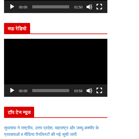
l
00:00
01:50
a
y
मऊ रेडियो
e
r
V
i
d
e
o
P
l
00:00
03:56
a
y
टॉप टेन न्यूज
e
r
सुभासपा ने राष्ट्रीय, उत्तर प्रदेश, महाराष्ट्र और जम्मू-कश्मीर के
प्रवक्ताओं व मीडिया पैनलिस्टों की नई सूची जारी