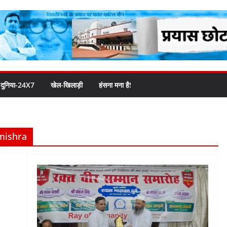
दुनिया-24X7
खेल-खिलाड़ी
हंसना मना है!
mishra