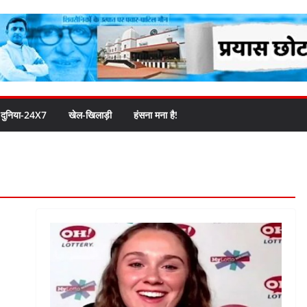
दुनिया-24X7
खेल-खिलाड़ी
हंसना मना है!