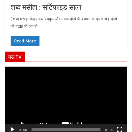
शब्द मसीहा : सर्टिफाइड साला
( शब्द मसीहा केदारनाथ ) मृदुल और मयंक दोनों के बचपन के दोस्त थे। दोनों
की पढ़ाई भी एक ही
Read More
मऊ TV
V
i
d
e
o
P
l
a
y
00:00
01:50