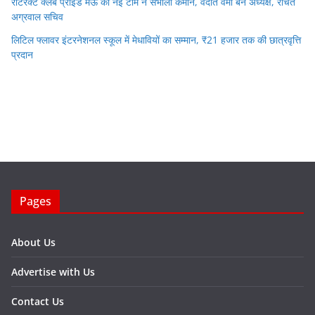
रोटरैक्ट क्लब प्राइड मऊ की नई टीम ने संभाली कमान, वेदांत वर्मा बने अध्यक्ष, रचित
अग्रवाल सचिव
लिटिल फ्लावर इंटरनेशनल स्कूल में मेधावियों का सम्मान, ₹21 हजार तक की छात्रवृत्ति
प्रदान
Pages
About Us
Advertise with Us
Contact Us