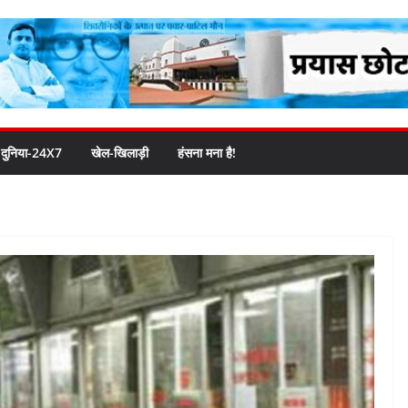
दुनिया-24X7
खेल-खिलाड़ी
हंसना मना है!