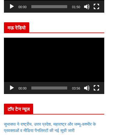
l
00:00
01:50
a
y
मऊ रेडियो
e
r
V
i
d
e
o
P
l
00:00
03:56
a
y
टॉप टेन न्यूज
e
r
सुभासपा ने राष्ट्रीय, उत्तर प्रदेश, महाराष्ट्र और जम्मू-कश्मीर के
प्रवक्ताओं व मीडिया पैनलिस्टों की नई सूची जारी