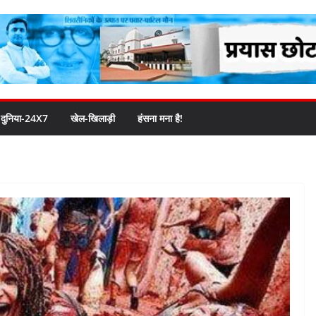
दुनिया-24X7
खेल-खिलाड़ी
हंसना मना है!