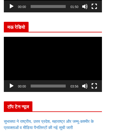
l
00:00
01:50
a
y
मऊ रेडियो
e
r
V
i
d
e
o
P
l
00:00
03:56
a
y
टॉप टेन न्यूज
e
r
सुभासपा ने राष्ट्रीय, उत्तर प्रदेश, महाराष्ट्र और जम्मू-कश्मीर के
प्रवक्ताओं व मीडिया पैनलिस्टों की नई सूची जारी